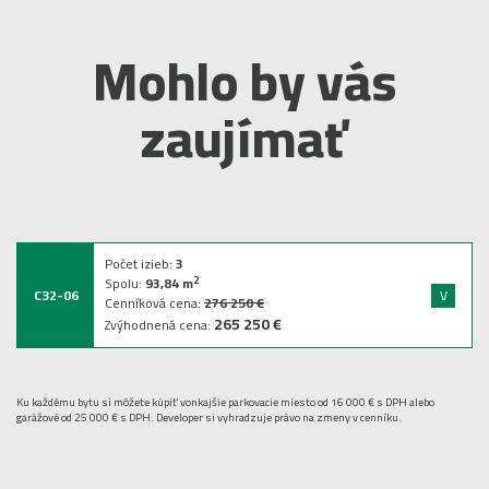
Mohlo by vás
zaujímať
Počet izieb:
3
2
Spolu:
93,84
m
C32-06
V
Cenníková cena:
276 250 €
265 250 €
Zvýhodnená cena:
Ku každému bytu si môžete kúpiť vonkajšie parkovacie miesto od 16 000 € s DPH alebo
garážové od 25 000 € s DPH. Developer si vyhradzuje právo na zmeny v cenníku.