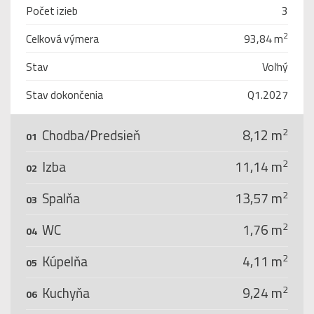
Počet izieb
3
Celková výmera
93,84 m
2
Stav
Voľný
Stav dokončenia
Q1.2027
2
Chodba/Predsieň
8,12 m
01
2
Izba
11,14 m
02
2
Spalňa
13,57 m
03
2
WC
1,76 m
04
2
Kúpelňa
4,11 m
05
2
Kuchyňa
9,24 m
06