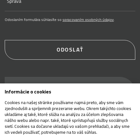
Správa
Odoslaním formulára súhlasíte so
spracovaním osobných údajov
.
ODOSLAŤ
Buďte prví, ktorí sa
Informácie o cookies
dozvedia, čo je nové
Cookies na našej stránke používame najmä preto, aby sme vám
zjednodušili a spríjemnili prezeranie webu. Okrem takýchto cookies
ukladáme aj také, ktoré slúžia na analýzu za účelom zlepšovania
nášho webu alebo napr. také, ktoré sprístupňujú služby sociálnych
sietí. Cookies sa dočasne ukladajú vo vašom prehliadači, a aby sme
E-mail
ich vedeli používať, potrebujeme na to váš súhlas.
Odoslať