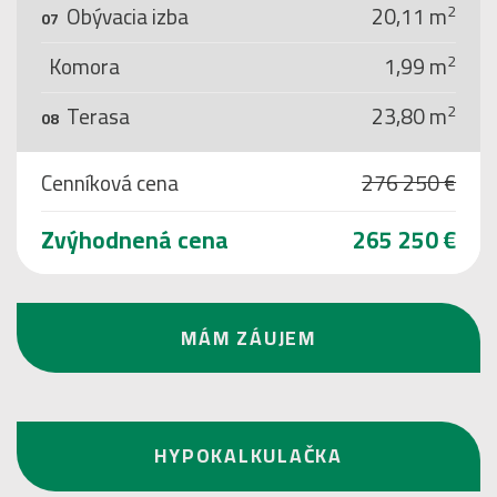
2
Obývacia izba
20,11 m
07
2
Komora
1,99 m
2
Terasa
23,80 m
08
Cenníková cena
276 250 €
Zvýhodnená cena
265 250 €
MÁM ZÁUJEM
HYPOKALKULAČKA