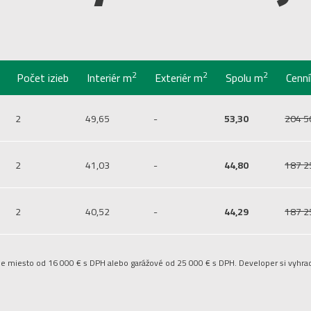
2
2
2
Počet izieb
Interiér
m
Exteriér
m
Spolu
m
Cenn
2
49,65
-
53,30
204 5
2
41,03
-
44,80
187 2
2
40,52
-
44,29
187 2
ie miesto od 16 000 € s DPH alebo garážové od 25 000 € s DPH. Developer si vyhra