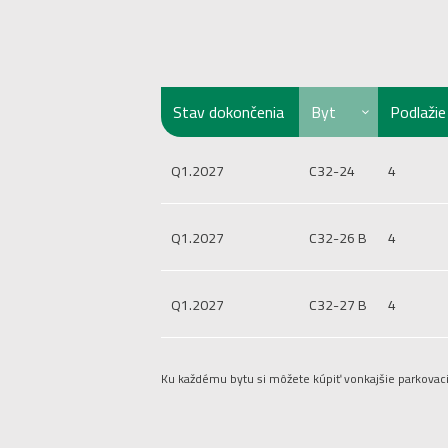
Stav dokončenia
Byt
Podlažie
Q1.2027
C32-24
4
Q1.2027
C32-26 B
4
Q1.2027
C32-27 B
4
Ku každému bytu si môžete kúpiť vonkajšie parkovac