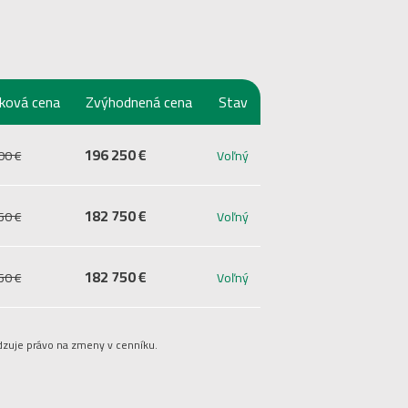
íková cena
Zvýhodnená cena
Stav
196 250 €
00 €
Voľný
182 750 €
50 €
Voľný
182 750 €
50 €
Voľný
dzuje právo na zmeny v cenníku.