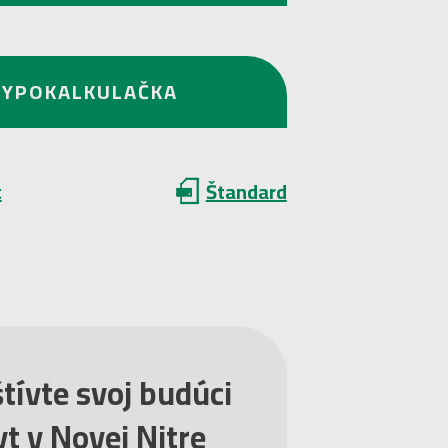
HYPOKALKULAČKA
t
Štandard
tívte svoj budúci
t v Novej Nitre