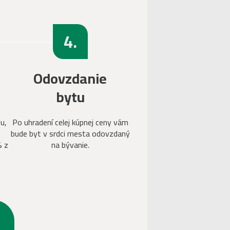
4.
Odovzdanie
bytu
u,
Po uhradení celej kúpnej ceny vám
bude byt v srdci mesta odovzdaný
% z
na bývanie.