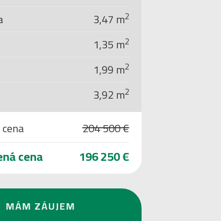
2
a
3,47 m
2
1,35 m
2
1,99 m
2
3,92 m
 cena
204 500 €
ená cena
196 250 €
MÁM ZÁUJEM