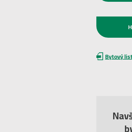
Bytový lis
Navš
by