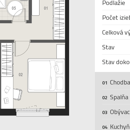
Podlažie
Počet izie
Celková v
Stav
Stav doko
Chodba
01
Spalňa
02
Obývaci
03
Kuchyň
04