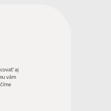
covať aj
jmu vám
ečíme