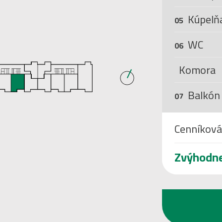
Kúpelň
05
WC
06
Komora
Balkón
07
Cenníková
Zvýhodn