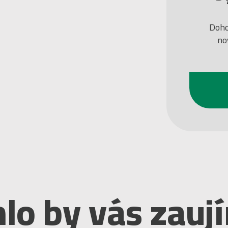
Doho
no
lo by vás zauj