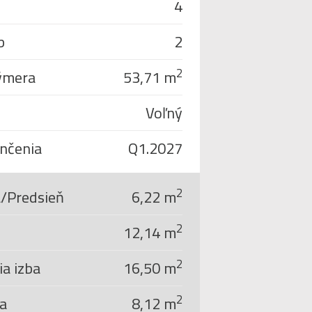
4
b
2
2
ýmera
53,71 m
Voľný
nčenia
Q1.2027
2
/Predsieň
6,22 m
2
12,14 m
2
a izba
16,50 m
2
a
8,12 m