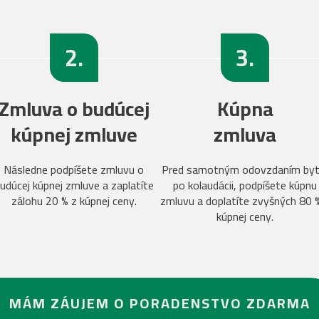
2.
3.
Zmluva o budúcej
Kúpna
kúpnej zmluve
zmluva
Následne podpíšete zmluvu o
Pred samotným odovzdaním byt
udúcej kúpnej zmluve a zaplatíte
po kolaudácii, podpíšete kúpnu
zálohu 20 % z kúpnej ceny.
zmluvu a doplatíte zvyšných 80 
kúpnej ceny.
MÁM ZÁUJEM O PORADENSTVO ZDARMA