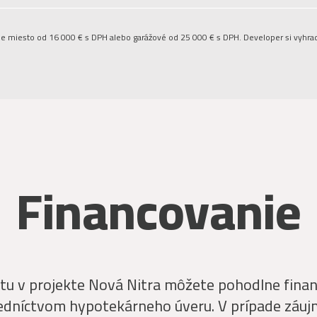
ie miesto od 16 000 € s DPH alebo garážové od 25 000 € s DPH. Developer si vyhra
Financovanie
tu v projekte Nová Nitra môžete pohodlne finan
edníctvom hypotekárneho úveru. V prípade záu