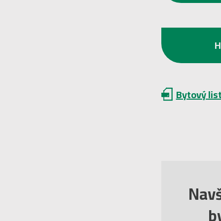
Bytový lis
Navš
by