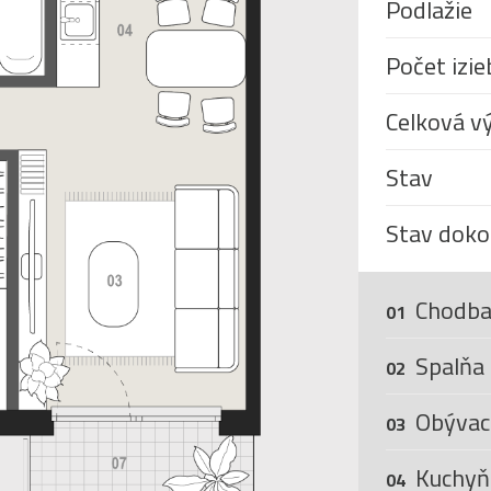
Podlažie
Počet izie
Celková v
Stav
Stav doko
Chodba
01
Spalňa
02
Obývaci
03
Kuchyň
04