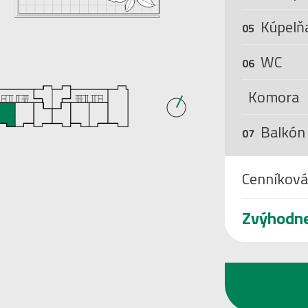
Kúpelň
05
WC
06
Komora
Balkón
07
Cenníková
Zvýhodn