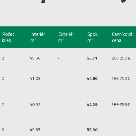
Počet
Interiér
Exteriér
Spolu
Cenníková
2
2
2
izieb
m
m
m
cena
2
49,66
-
53,71
206 250 €
2
41,03
-
44,80
189 750 €
2
40,52
-
44,29
189 750 €
2
49,65
-
53,30