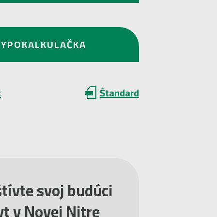
HYPOKALKULAČKA
t
Štandard
tívte svoj budúci
t v Novej Nitre