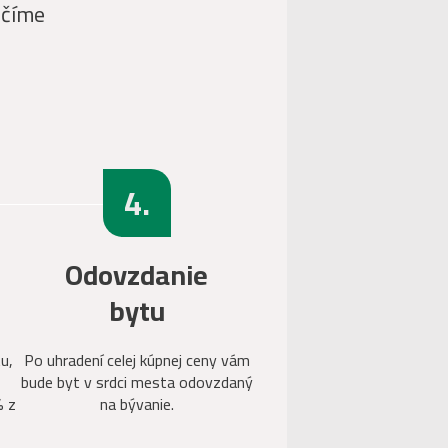
ečíme
4.
Odovzdanie
bytu
u,
Po uhradení celej kúpnej ceny vám
bude byt v srdci mesta odovzdaný
% z
na bývanie.