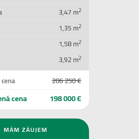
2
a
3,47 m
2
1,35 m
2
1,58 m
2
3,92 m
 cena
206 250 €
ená cena
198 000 €
MÁM ZÁUJEM