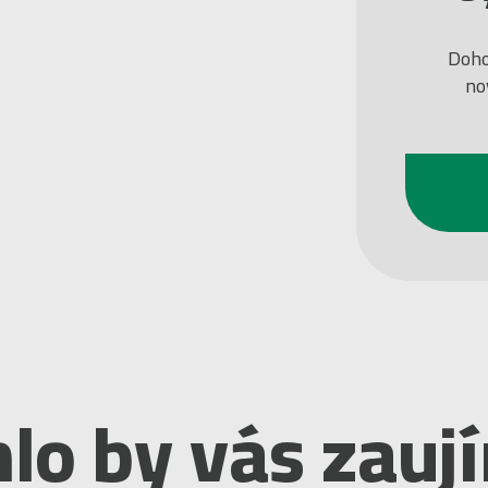
Doho
no
lo by vás zauj