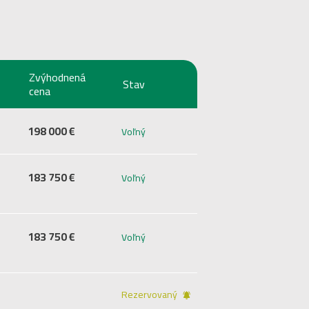
Zvýhodnená
Stav
cena
198 000 €
Voľný
183 750 €
Voľný
183 750 €
Voľný
Rezervovaný