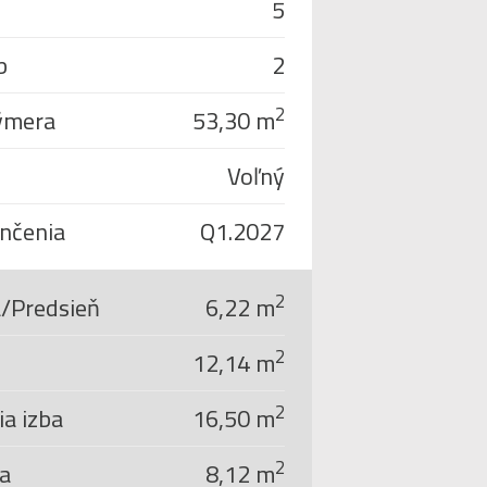
5
b
2
2
ýmera
53,30 m
Voľný
nčenia
Q1.2027
2
/Predsieň
6,22 m
2
12,14 m
2
a izba
16,50 m
2
a
8,12 m