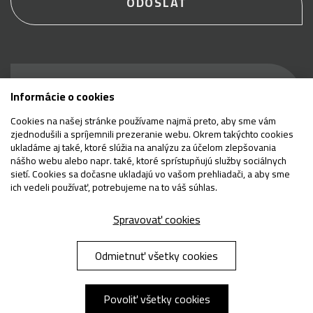
ODOSLAŤ
Buďte prví, ktorí sa
Informácie o cookies
dozvedia, čo je nové
Cookies na našej stránke používame najmä preto, aby sme vám
zjednodušili a spríjemnili prezeranie webu. Okrem takýchto cookies
ukladáme aj také, ktoré slúžia na analýzu za účelom zlepšovania
nášho webu alebo napr. také, ktoré sprístupňujú služby sociálnych
sietí. Cookies sa dočasne ukladajú vo vašom prehliadači, a aby sme
E-mail
ich vedeli používať, potrebujeme na to váš súhlas.
Odoslať
Spravovať cookies
Odmietnuť všetky cookies
Chránené testom reCAPTCHA.
Ochrana súkromia
|
Zmluvné podmienky
|
Zásady používania cookies
|
Spracovanie
osobných údajov
Povoliť všetky cookies