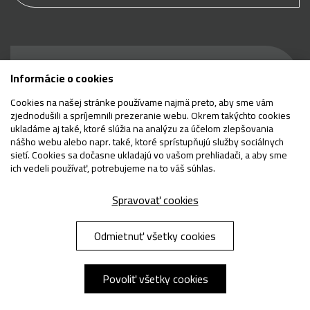
Buďte prví, ktorí sa
Informácie o cookies
dozvedia, čo je nové
Cookies na našej stránke používame najmä preto, aby sme vám
zjednodušili a spríjemnili prezeranie webu. Okrem takýchto cookies
ukladáme aj také, ktoré slúžia na analýzu za účelom zlepšovania
nášho webu alebo napr. také, ktoré sprístupňujú služby sociálnych
sietí. Cookies sa dočasne ukladajú vo vašom prehliadači, a aby sme
E-mail
ich vedeli používať, potrebujeme na to váš súhlas.
Odoslať
Spravovať cookies
Odmietnuť všetky cookies
Chránené testom reCAPTCHA.
Ochrana súkromia
|
Zmluvné podmienky
|
Zásady používania cookies
|
Spracovanie
osobných údajov
Povoliť všetky cookies
(2025) by