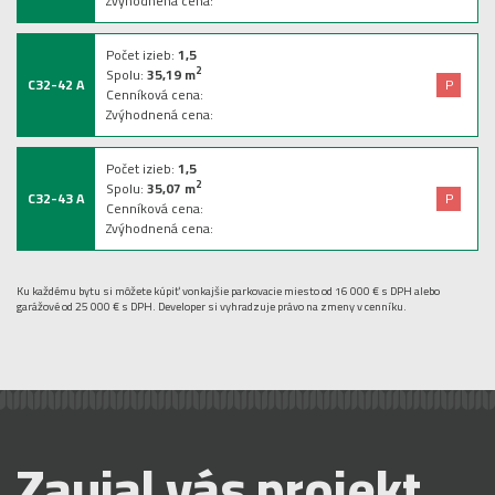
Zvýhodnená cena:
Počet izieb:
1,5
2
Spolu:
35,19
m
C32-42 A
P
Cenníková cena:
Zvýhodnená cena:
Počet izieb:
1,5
2
Spolu:
35,07
m
C32-43 A
P
Cenníková cena:
Zvýhodnená cena:
Ku každému bytu si môžete kúpiť vonkajšie parkovacie miesto od 16 000 € s DPH alebo
garážové od 25 000 € s DPH. Developer si vyhradzuje právo na zmeny v cenníku.
Zaujal vás projekt