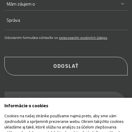
Správa
Odoslaním formulára súhlasíte so
spracovaním osobných údajov
.
ODOSLAŤ
Buďte prví, ktorí sa
Informácie o cookies
dozvedia, čo je nové
Cookies na našej stránke používame najmä preto, aby sme vám
zjednodušili a spríjemnili prezeranie webu. Okrem takýchto cookies
ukladáme aj také, ktoré slúžia na analýzu za účelom zlepšovania