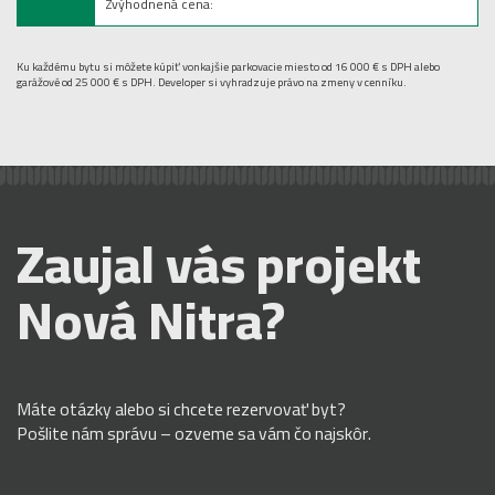
Zvýhodnená cena:
Ku každému bytu si môžete kúpiť vonkajšie parkovacie miesto od 16 000 € s DPH alebo
garážové od 25 000 € s DPH. Developer si vyhradzuje právo na zmeny v cenníku.
Zaujal vás projekt
Nová Nitra?
Máte otázky alebo si chcete rezervovať byt?
Pošlite nám správu – ozveme sa vám čo najskôr.