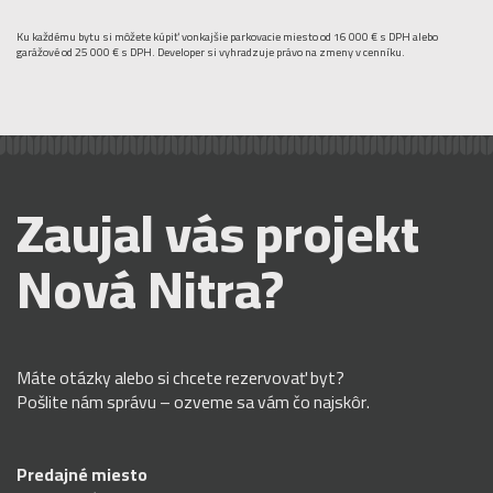
Ku každému bytu si môžete kúpiť vonkajšie parkovacie miesto od 16 000 € s DPH alebo
garážové od 25 000 € s DPH. Developer si vyhradzuje právo na zmeny v cenníku.
Zaujal vás projekt
Nová Nitra?
Máte otázky alebo si chcete rezervovať byt?
Pošlite nám správu – ozveme sa vám čo najskôr.
Predajné miesto