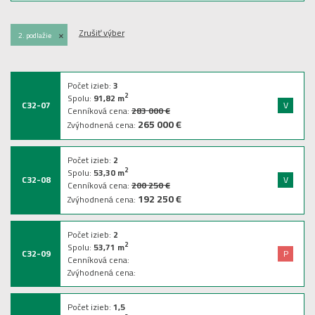
Zrušiť výber
+
2. podlažie
Počet izieb:
3
2
Spolu:
91,82
m
C32-07
V
Cenníková cena:
283 000 €
265 000 €
Zvýhodnená cena:
Počet izieb:
2
2
Spolu:
53,30
m
C32-08
V
Cenníková cena:
200 250 €
192 250 €
Zvýhodnená cena:
Počet izieb:
2
2
Spolu:
53,71
m
C32-09
P
Cenníková cena:
Zvýhodnená cena:
Počet izieb:
1,5