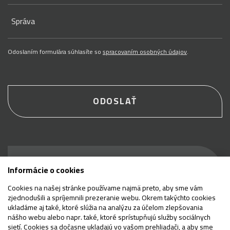
Správa
Odoslaním formulára súhlasíte so
spracovaním osobných údajov
.
ODOSLAŤ
Buďte prví, ktorí sa
Informácie o cookies
dozvedia, čo je nové
Cookies na našej stránke používame najmä preto, aby sme vám
zjednodušili a spríjemnili prezeranie webu. Okrem takýchto cookies
ukladáme aj také, ktoré slúžia na analýzu za účelom zlepšovania
nášho webu alebo napr. také, ktoré sprístupňujú služby sociálnych
sietí. Cookies sa dočasne ukladajú vo vašom prehliadači, a aby sme