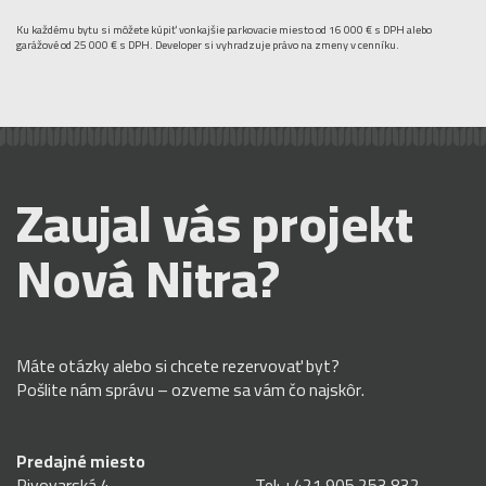
Ku každému bytu si môžete kúpiť vonkajšie parkovacie miesto od 16 000 € s DPH alebo
garážové od 25 000 € s DPH. Developer si vyhradzuje právo na zmeny v cenníku.
Zaujal vás projekt
Nová Nitra?
Máte otázky alebo si chcete rezervovať byt?
Pošlite nám správu – ozveme sa vám čo najskôr.
Predajné miesto
Pivovarská 4
Tel:
+421 905 253 832