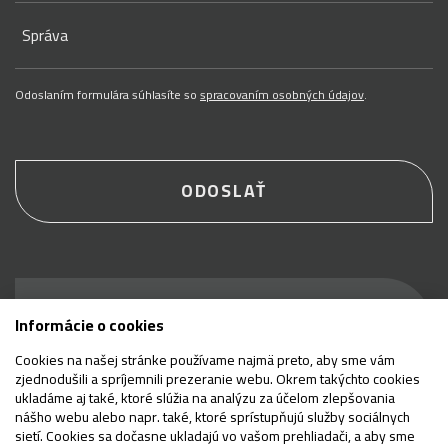
Správa
Odoslaním formulára súhlasíte so
spracovaním osobných údajov
.
ODOSLAŤ
Buďte prví, ktorí sa
Informácie o cookies
dozvedia, čo je nové
Cookies na našej stránke používame najmä preto, aby sme vám
zjednodušili a spríjemnili prezeranie webu. Okrem takýchto cookies
ukladáme aj také, ktoré slúžia na analýzu za účelom zlepšovania
nášho webu alebo napr. také, ktoré sprístupňujú služby sociálnych
sietí. Cookies sa dočasne ukladajú vo vašom prehliadači, a aby sme
E-mail